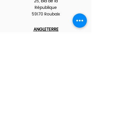
25, bld de la
République
59170 Roubaix
ANGLETERRE
1 Poulton Close - 1st
Floor
Dover (Kent) CT17 0hl
BELGIQUE
Région Flamande :
Rue de Charleroi 25,
8670 Koksijde
Région Bruxelles :
Boul. Louis Mettewie 89/42
1080 Molenbeek-Saint-Jean
Région Wallone :
Avenue Reine Elisabeth 170/1
5300 Andenne