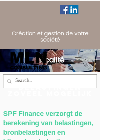
Création et gestion de votre
société
Fiscalité
We verlagen uw
belastingen
zoveel mogelijk
SPF Finance verzorgt de
berekening van belastingen,
bronbelastingen en