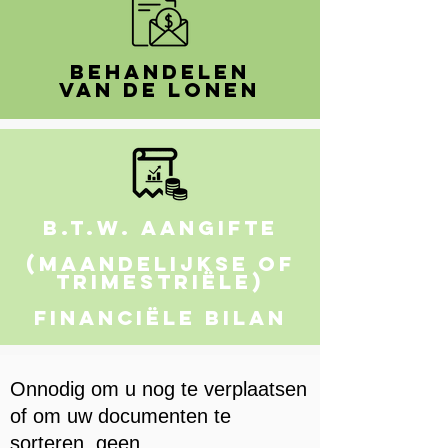
Behandelen
van de lonen
B.T.W. aangifte
(Maandelijkse of
trimestriële)
Financiële bilan
Onnodig om u nog te verplaatsen
of om uw documenten te
sorteren, geen