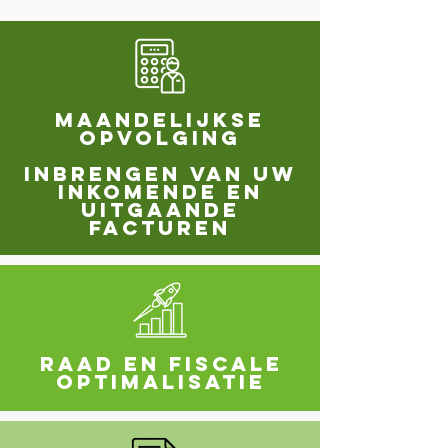
Maandelijkse
opvolging
Inbrengen van uw
inkomende en
uitgaande
facturen
Raad en fiscale
optimalisatie