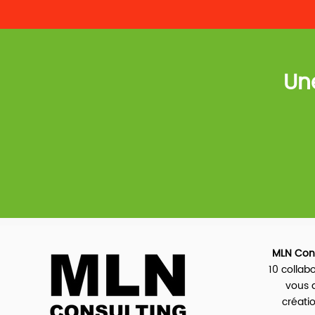
Un
MLN Cons
10 collab
vous 
créatio