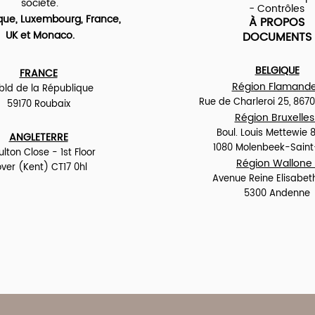
société.
- Contrôles
que, Luxembourg, France,
À PROPOS
UK et Monaco.
DOCUMENTS
BELGIQUE
FRANCE
Région Flamande
 bld de la République
Rue de Charleroi 25,
8670
59170 Roubaix
Région Bruxelles 
Boul. Louis Mettewie 
ANGLETERRE
1080 Molenbeek-Sain
ulton Close - 1st Floor
Région Wallone 
ver (Kent) CT17 0hl
Avenue Reine Elisabeth
5300 Andenne