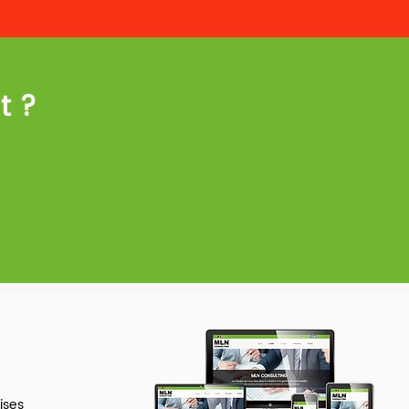
t ?
ises