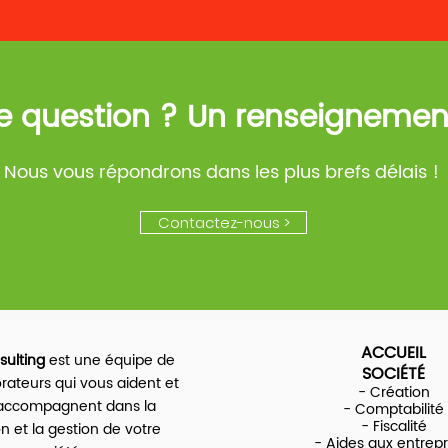
e question ? Un renseignemen
Nous vous répondrons dans les plus brefs délais !
Contactez-nous >
ACCUEIL
ulting
est une équipe de
SOCIÉTÉ
orateurs qui vous aident et
- Création
accompagnent dans la
- Comptabilité
- Fiscalité
n et la gestion de votre
- Aides aux entrepr