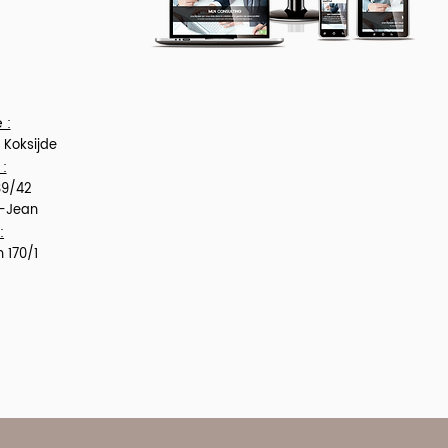
 :
 Koksijde
:
89/42
t-Jean
:
 170/1