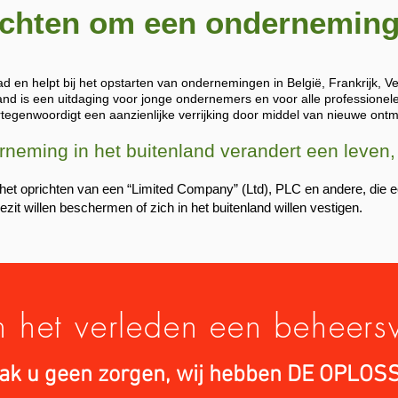
ichten om een onderneming 
n helpt bij het opstarten van ondernemingen in België, Frankrijk, V
land is een uitdaging voor jonge ondernemers en voor alle professionel
rtegenwoordigt een aanzienlijke verrijking door middel van nieuwe ont
erneming in het buitenland verandert een le
het oprichten van een “Limited Company” (Ltd), PLC en andere, die e
ezit willen beschermen of zich in het buitenland willen vestigen.
n het verleden een beheers
k u geen zorgen, wij hebben DE OPLOS